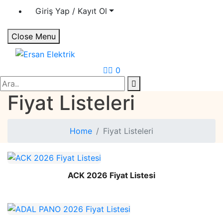
Giriş Yap / Kayıt Ol
Close Menu
Ersan Elektrik
Elektrik | Otomasyon
0
Search
Fiyat Listeleri
Home
Fiyat Listeleri
ACK 2026 Fiyat Listesi