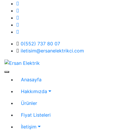
Skip
to
content
0(552) 737 80 07
iletisim@ersanelektrikci.com
Ersan Elektrik
Elektrik | Otomasyon
Anasayfa
Hakkımızda
Ürünler
Fiyat Listeleri
İletişim