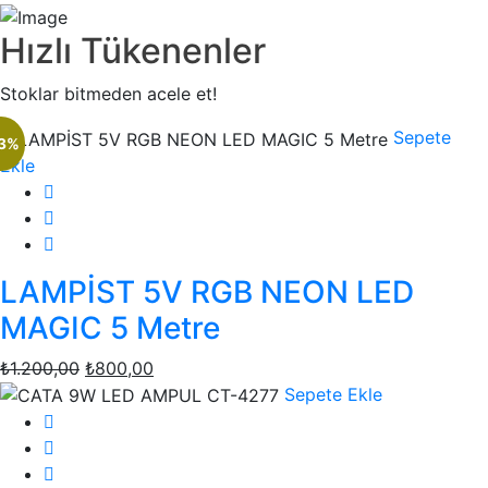
Hızlı Tükenenler
Stoklar bitmeden acele et!
Sepete
33%
Ekle
LAMPİST 5V RGB NEON LED
MAGIC 5 Metre
₺
1.200,00
Orijinal
₺
800,00
Şu
fiyat:
andaki
Sepete Ekle
₺1.200,00.
fiyat:
₺800,00.