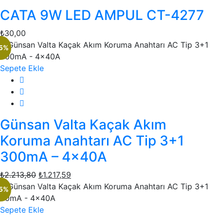
CATA 9W LED AMPUL CT-4277
₺
30,00
45%
Sepete Ekle
Günsan Valta Kaçak Akım
Koruma Anahtarı AC Tip 3+1
300mA – 4x40A
₺
2.213,80
Orijinal
₺
1.217,59
Şu
fiyat:
andaki
45%
₺2.213,80.
fiyat:
Sepete Ekle
₺1.217,59.