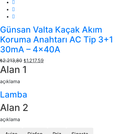
Günsan Valta Kaçak Akım
Koruma Anahtarı AC Tip 3+1
30mA – 4x40A
₺
2.213,80
Orijinal
₺
1.217,59
Şu
Alan 1
fiyat:
andaki
₺2.213,80.
fiyat:
açıklama
₺1.217,59.
Lamba
Alan 2
açıklama