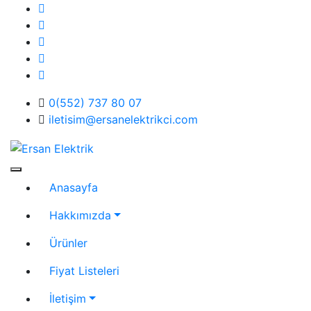
Skip
to
content
0(552) 737 80 07
iletisim@ersanelektrikci.com
Ersan Elektrik
Elektrik | Otomasyon
Anasayfa
Hakkımızda
Ürünler
Fiyat Listeleri
İletişim