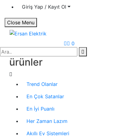
Giriş Yap / Kayıt Ol
Close Menu
Ersan Elektrik
Elektrik | Otomasyon
0
Search
ürünler
Trend Olanlar
En Çok Satanlar
En İyi Puanlı
Her Zaman Lazım
Akıllı Ev Sistemleri