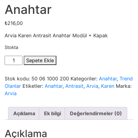
Anahtar
₺
216,00
Arvia Karen Antrasit Anahtar Modül + Kapak
Stokta
Arvia
Sepete Ekle
Karen
Antrasit
Stok kodu:
50 06 1000 200
Kategoriler:
Anahtar
,
Trend
Anahtar
Olanlar
Etiketler:
Anahtar
,
Antrasit
,
Arvia
,
Karen
Marka:
quantity
Arvia
Açıklama
Ek bilgi
Değerlendirmeler (0)
Açıklama