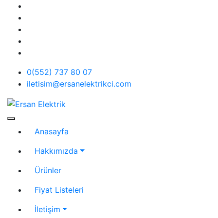
Skip
to
content
0(552) 737 80 07
iletisim@ersanelektrikci.com
Ersan Elektrik
Elektrik | Otomasyon
Anasayfa
Hakkımızda
Ürünler
Fiyat Listeleri
İletişim