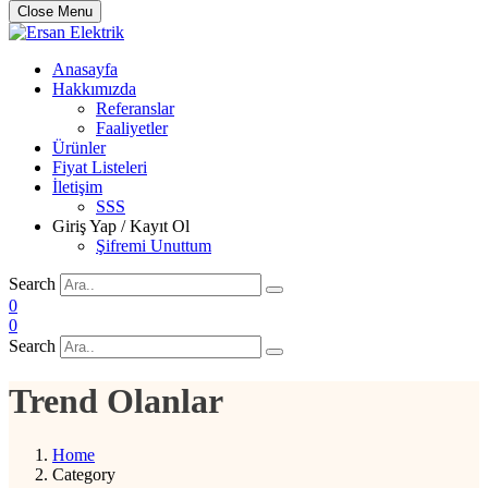
Close Menu
Ersan Elektrik
Elektrik | Otomasyon
Anasayfa
Hakkımızda
Referanslar
Faaliyetler
Ürünler
Fiyat Listeleri
İletişim
SSS
Giriş Yap / Kayıt Ol
Şifremi Unuttum
Search
0
0
Search
Trend Olanlar
Home
Category