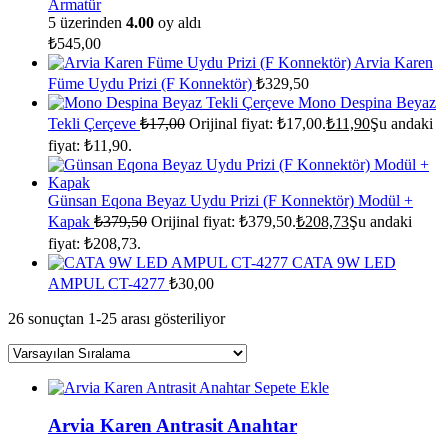
Armatür
5 üzerinden
4.00
oy aldı
₺
545,00
Arvia Karen
Füme Uydu Prizi (F Konnektör)
₺
329,50
Mono Despina Beyaz
Tekli Çerçeve
₺
17,00
Orijinal fiyat: ₺17,00.
₺
11,90
Şu andaki
fiyat: ₺11,90.
Günsan Eqona Beyaz Uydu Prizi (F Konnektör) Modül +
Kapak
₺
379,50
Orijinal fiyat: ₺379,50.
₺
208,73
Şu andaki
fiyat: ₺208,73.
CATA 9W LED
AMPUL CT-4277
₺
30,00
26 sonuçtan 1-25 arası gösteriliyor
Sepete Ekle
Arvia Karen Antrasit Anahtar