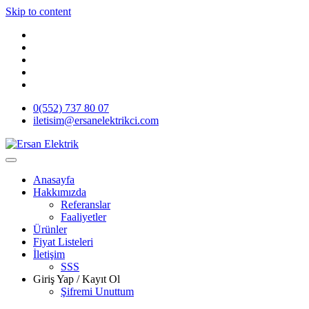
Skip to content
0(552) 737 80 07
iletisim@ersanelektrikci.com
Ersan Elektrik
Elektrik | Otomasyon
Anasayfa
Hakkımızda
Referanslar
Faaliyetler
Ürünler
Fiyat Listeleri
İletişim
SSS
Giriş Yap / Kayıt Ol
Şifremi Unuttum