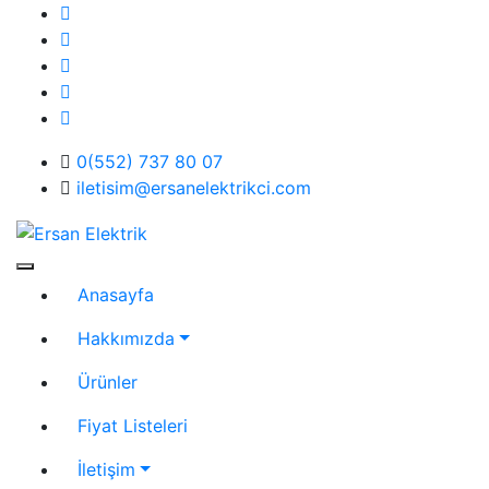
Skip
to
content
0(552) 737 80 07
iletisim@ersanelektrikci.com
Ersan Elektrik
Elektrik | Otomasyon
Anasayfa
Hakkımızda
Ürünler
Fiyat Listeleri
İletişim