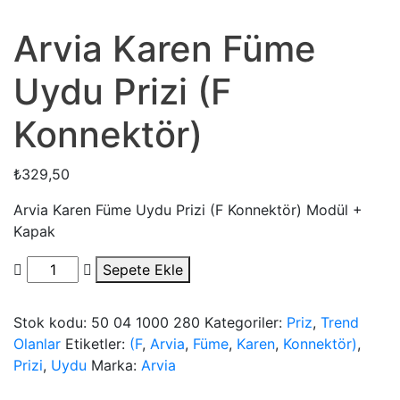
Arvia Karen Füme
Uydu Prizi (F
Konnektör)
₺
329,50
Arvia Karen Füme Uydu Prizi (F Konnektör) Modül +
Kapak
Arvia
Sepete Ekle
Karen
Füme
Stok kodu:
50 04 1000 280
Kategoriler:
Priz
,
Trend
Uydu
Olanlar
Etiketler:
(F
,
Arvia
,
Füme
,
Karen
,
Konnektör)
,
Prizi
Prizi
,
Uydu
Marka:
Arvia
(F
Konnektör)