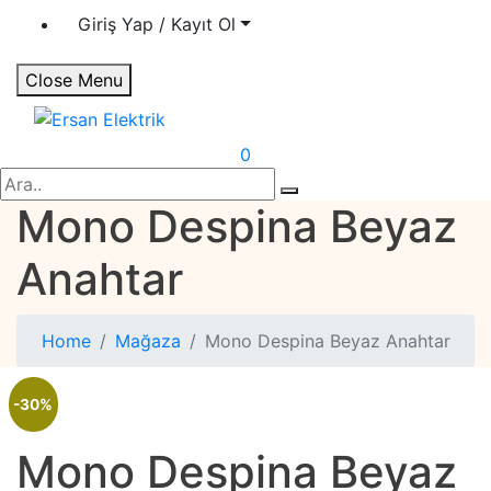
Giriş Yap / Kayıt Ol
Close Menu
Ersan Elektrik
Elektrik | Otomasyon
0
Search
Mono Despina Beyaz
Anahtar
Home
Mağaza
Mono Despina Beyaz Anahtar
-30%
Mono Despina Beyaz