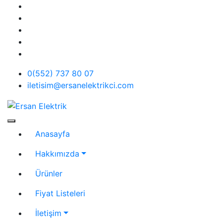
Skip
to
content
0(552) 737 80 07
iletisim@ersanelektrikci.com
Ersan Elektrik
Elektrik | Otomasyon
Anasayfa
Hakkımızda
Ürünler
Fiyat Listeleri
İletişim