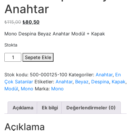
Anahtar
Orijinal
Şu
₺
115,00
₺
80,50
fiyat:
andaki
Mono Despina Beyaz Anahtar Modül + Kapak
₺115,00.
fiyat:
₺80,50.
Stokta
Mono
Sepete Ekle
Despina
Beyaz
Stok kodu:
500-000125-100
Kategoriler:
Anahtar
,
En
Anahtar
Çok Satanlar
Etiketler:
Anahtar
,
Beyaz
,
Despina
,
Kapak
,
quantity
Modül
,
Mono
Marka:
Mono
Açıklama
Ek bilgi
Değerlendirmeler (0)
Açıklama