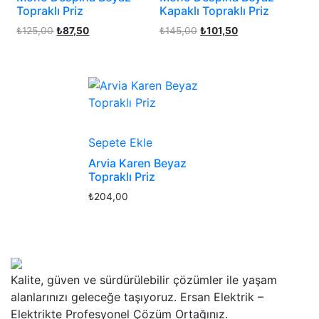
Topraklı Priz
Kapaklı Topraklı Priz
Orijinal
Şu
Orijinal
Şu
₺
125,00
₺
87,50
₺
145,00
₺
101,50
fiyat:
andaki
fiyat:
andaki
₺125,00.
fiyat:
₺145,00.
fiyat:
₺87,50.
₺101,50.
Sepete Ekle
Arvia Karen Beyaz
Topraklı Priz
₺
204,00
Kalite, güven ve sürdürülebilir çözümler ile yaşam
alanlarınızı geleceğe taşıyoruz. Ersan Elektrik –
Elektrikte Profesyonel Çözüm Ortağınız.