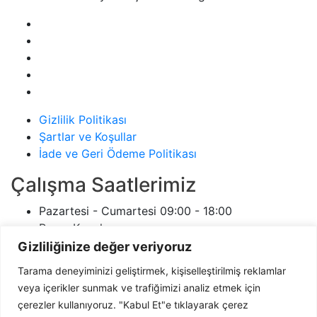
Gizlilik Politikası
Şartlar ve Koşullar
İade ve Geri Ödeme Politikası
Çalışma Saatlerimiz
Pazartesi - Cumartesi
09:00 - 18:00
Pazar
Kapalı
ersanelektrikci.com
7/24
Gizliliğinize değer veriyoruz
İletişim
Tarama deneyiminizi geliştirmek, kişiselleştirilmiş reklamlar
veya içerikler sunmak ve trafiğimizi analiz etmek için
Adres:
Aşağıpazar Mahallesi 619 Sokak Ülker
çerezler kullanıyoruz. "Kabul Et"e tıklayarak çerez