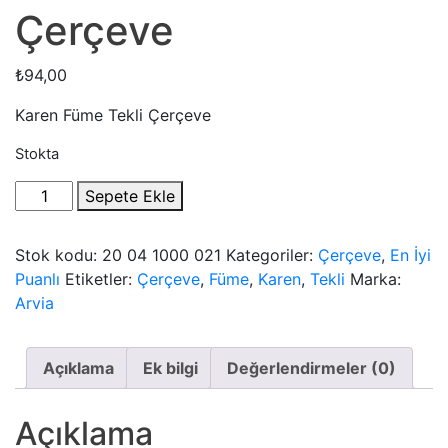
Çerçeve
₺
94,00
Karen Füme Tekli Çerçeve
Stokta
Karen
Sepete Ekle
Füme
Tekli
Stok kodu:
20 04 1000 021
Kategoriler:
Çerçeve
,
En İyi
Çerçeve
Puanlı
Etiketler:
Çerçeve
,
Füme
,
Karen
,
Tekli
Marka:
quantity
Arvia
Açıklama
Ek bilgi
Değerlendirmeler (0)
Açıklama