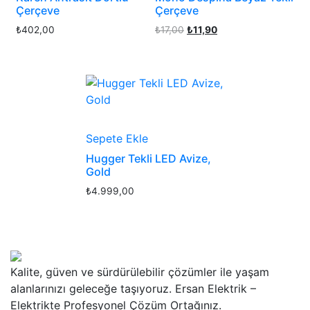
Çerçeve
Çerçeve
Orijinal
Şu
₺
402,00
₺
17,00
₺
11,90
fiyat:
andaki
₺17,00.
fiyat:
₺11,90.
Sepete Ekle
Hugger Tekli LED Avize,
Gold
₺
4.999,00
Kalite, güven ve sürdürülebilir çözümler ile yaşam
alanlarınızı geleceğe taşıyoruz. Ersan Elektrik –
Elektrikte Profesyonel Çözüm Ortağınız.