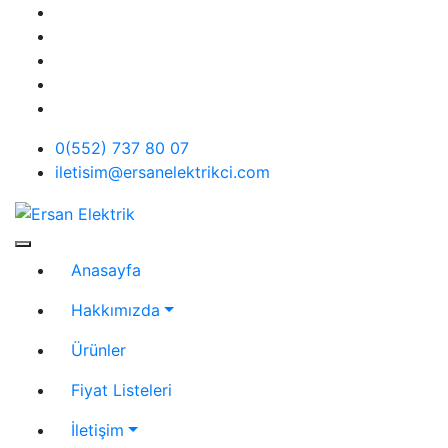
Skip
to
content
0(552) 737 80 07
iletisim@ersanelektrikci.com
Ersan Elektrik
Elektrik | Otomasyon
Anasayfa
Hakkımızda
Ürünler
Fiyat Listeleri
İletişim