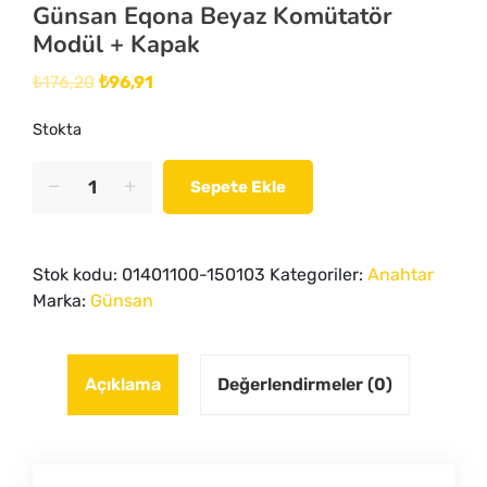
Günsan Eqona Beyaz Komütatör
Modül + Kapak
₺
176,20
₺
96,91
Orijinal
Şu
Stokta
fiyat:
andaki
₺176,20.
fiyat:
Günsan
Sepete Ekle
Eqona
₺96,91.
Beyaz
Komütatör
Stok kodu:
01401100-150103
Kategoriler:
Anahtar
Modül
Marka:
Günsan
+
Kapak
quantity
Açıklama
Değerlendirmeler (0)