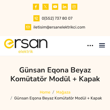
Skip
to
content
0(552) 737 80 07
iletisim@ersanelektrikci.com
Ersan Elektrik
Elektrik |
Günsan Eqona Beyaz
Otomasyon
Komütatör Modül + Kapak
Home
Mağaza
Günsan Eqona Beyaz Komütatör Modül + Kapak