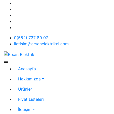
Skip
to
content
0(552) 737 80 07
iletisim@ersanelektrikci.com
Ersan Elektrik
Elektrik | Otomasyon
Anasayfa
Hakkımızda
Ürünler
Fiyat Listeleri
İletişim