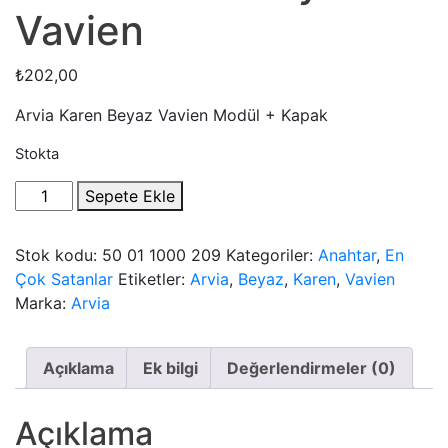
Vavien
₺
202,00
Arvia Karen Beyaz Vavien Modül + Kapak
Stokta
Arvia
Sepete Ekle
Karen
Beyaz
Stok kodu:
50 01 1000 209
Kategoriler:
Anahtar
,
En
Vavien
Çok Satanlar
Etiketler:
Arvia
,
Beyaz
,
Karen
,
Vavien
quantity
Marka:
Arvia
Açıklama
Ek bilgi
Değerlendirmeler (0)
Açıklama