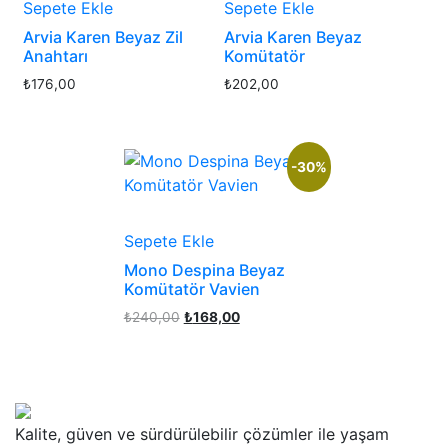
Sepete Ekle
Sepete Ekle
Arvia Karen Beyaz Zil
Arvia Karen Beyaz
Anahtarı
Komütatör
₺
176,00
₺
202,00
-30%
Sepete Ekle
Mono Despina Beyaz
Komütatör Vavien
Orijinal
Şu
₺
240,00
₺
168,00
fiyat:
andaki
₺240,00.
fiyat:
₺168,00.
Kalite, güven ve sürdürülebilir çözümler ile yaşam