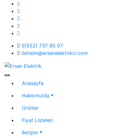
Skip
to
content
0(552) 737 80 07
iletisim@ersanelektrikci.com
Ersan Elektrik
Elektrik | Otomasyon
Anasayfa
Hakkımızda
Ürünler
Fiyat Listeleri
İletişim