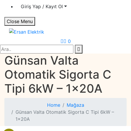
Giriş Yap / Kayıt Ol
Close Menu
Ersan Elektrik
Elektrik | Otomasyon
0
Search
Günsan Valta
Otomatik Sigorta C
Tipi 6kW – 1x20A
Home
Mağaza
Günsan Valta Otomatik Sigorta C Tipi 6kW –
1x20A