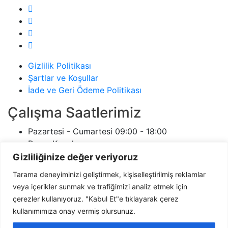
Gizlilik Politikası
Şartlar ve Koşullar
İade ve Geri Ödeme Politikası
Çalışma Saatlerimiz
Pazartesi - Cumartesi
09:00 - 18:00
Pazar
Kapalı
ersanelektrikci.com
7/24
Gizliliğinize değer veriyoruz
İletişim
Tarama deneyiminizi geliştirmek, kişiselleştirilmiş reklamlar
veya içerikler sunmak ve trafiğimizi analiz etmek için
Adres:
Aşağıpazar Mahallesi 619 Sokak Ülker
çerezler kullanıyoruz. "Kabul Et"e tıklayarak çerez
Elmalıoğlu Apt. No:2E Korkuteli / Antalya
kullanımımıza onay vermiş olursunuz.
Email:
iletisim@ersanelektrikci.com