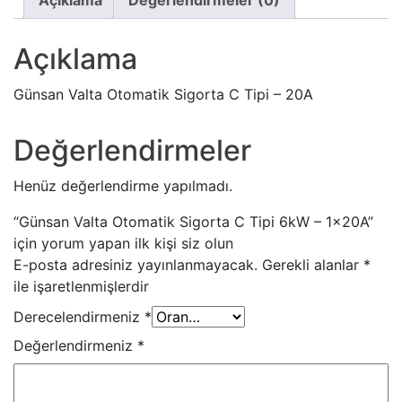
Açıklama
Değerlendirmeler (0)
-
1x20A
Açıklama
quantity
Günsan Valta Otomatik Sigorta C Tipi – 20A
Değerlendirmeler
Henüz değerlendirme yapılmadı.
“Günsan Valta Otomatik Sigorta C Tipi 6kW – 1x20A”
için yorum yapan ilk kişi siz olun
E-posta adresiniz yayınlanmayacak.
Gerekli alanlar
*
ile işaretlenmişlerdir
Derecelendirmeniz
*
Değerlendirmeniz
*