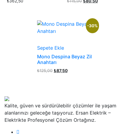
Orijinal
Şu
₺
362,50
₺
115,00
₺
80,50
fiyat:
andaki
₺115,00.
fiyat:
₺80,50.
-30%
Sepete Ekle
Mono Despina Beyaz Zil
Anahtarı
Orijinal
Şu
₺
125,00
₺
87,50
fiyat:
andaki
₺125,00.
fiyat:
₺87,50.
Kalite, güven ve sürdürülebilir çözümler ile yaşam
alanlarınızı geleceğe taşıyoruz. Ersan Elektrik –
Elektrikte Profesyonel Çözüm Ortağınız.