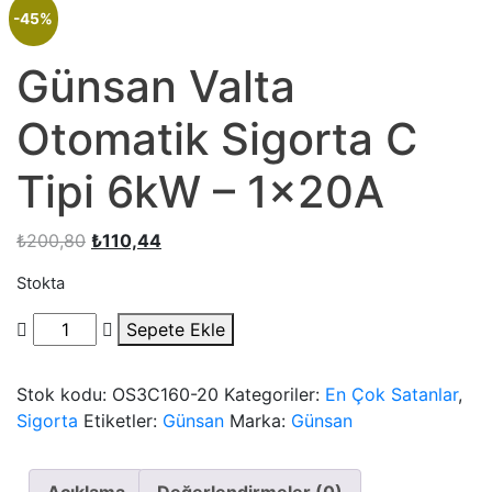
-45%
Günsan Valta
Otomatik Sigorta C
Tipi 6kW – 1x20A
Orijinal
Şu
₺
200,80
₺
110,44
fiyat:
andaki
Stokta
₺200,80.
fiyat:
₺110,44.
Günsan
Sepete Ekle
Valta
Otomatik
Stok kodu:
OS3C160-20
Kategoriler:
En Çok Satanlar
,
Sigorta
Sigorta
Etiketler:
Günsan
Marka:
Günsan
C
Tipi
6kW