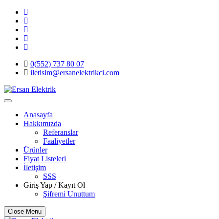
Skip
to
content
0(552) 737 80 07
iletisim@ersanelektrikci.com
Ersan Elektrik
Elektrik | Otomasyon
Anasayfa
Hakkımızda
Referanslar
Faaliyetler
Ürünler
Fiyat Listeleri
İletişim
SSS
Giriş Yap / Kayıt Ol
Şifremi Unuttum
Close Menu