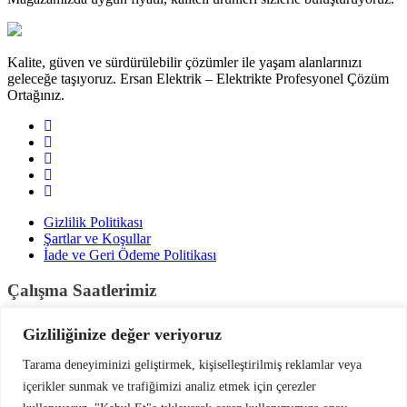
Kalite, güven ve sürdürülebilir çözümler ile yaşam alanlarınızı
geleceğe taşıyoruz. Ersan Elektrik – Elektrikte Profesyonel Çözüm
Ortağınız.
Gizlilik Politikası
Şartlar ve Koşullar
İade ve Geri Ödeme Politikası
Çalışma Saatlerimiz
Pazartesi - Cumartesi
09:00 - 18:00
Gizliliğinize değer veriyoruz
Pazar
Kapalı
ersanelektrikci.com
7/24
Tarama deneyiminizi geliştirmek, kişiselleştirilmiş reklamlar veya
içerikler sunmak ve trafiğimizi analiz etmek için çerezler
İletişim