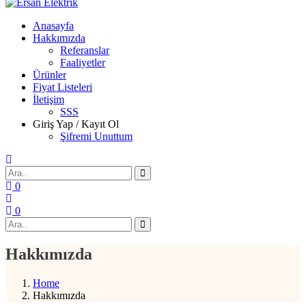
Ersan Elektrik
Elektrik | Otomasyon
Anasayfa
Hakkımızda
Referanslar
Faaliyetler
Ürünler
Fiyat Listeleri
İletişim
SSS
Giriş Yap / Kayıt Ol
Şifremi Unuttum
Search
0
0
Search
Hakkımızda
Home
Hakkımızda