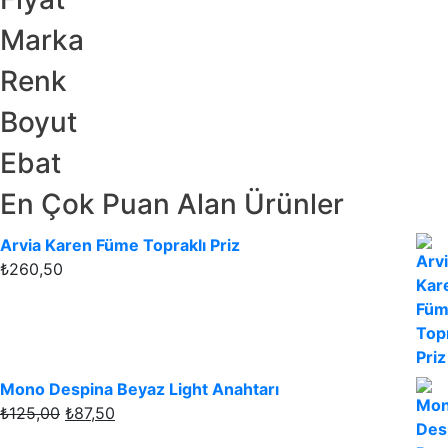
Marka
Renk
Boyut
Ebat
En Çok Puan Alan Ürünler
Arvia Karen Füme Topraklı Priz
₺
260,50
Mono Despina Beyaz Light Anahtarı
Orijinal
Şu
₺
125,00
₺
87,50
fiyat:
andaki