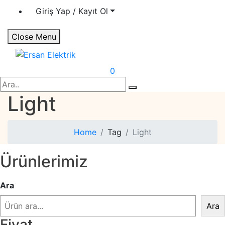
Giriş Yap / Kayıt Ol
Close Menu
Ersan Elektrik
Elektrik | Otomasyon
0
Search
Light
Home
Tag
Light
Ürünlerimiz
Ara
Ara
Fiyat