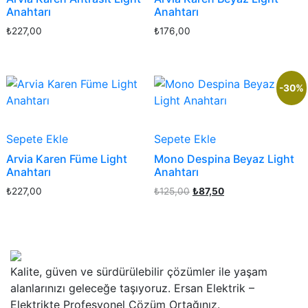
Anahtarı
Anahtarı
₺
227,00
₺
176,00
-30%
Sepete Ekle
Sepete Ekle
Arvia Karen Füme Light
Mono Despina Beyaz Light
Anahtarı
Anahtarı
Orijinal
Şu
₺
227,00
₺
125,00
₺
87,50
fiyat:
andaki
₺125,00.
fiyat:
₺87,50.
Kalite, güven ve sürdürülebilir çözümler ile yaşam
alanlarınızı geleceğe taşıyoruz. Ersan Elektrik –
Elektrikte Profesyonel Çözüm Ortağınız.