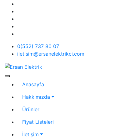
Skip
to
content
0(552) 737 80 07
iletisim@ersanelektrikci.com
Ersan Elektrik
Elektrik | Otomasyon
Anasayfa
Hakkımızda
Ürünler
Fiyat Listeleri
İletişim