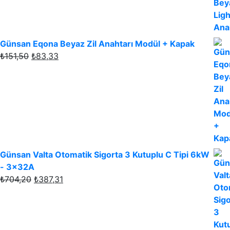
₺125,00.
fiyat:
₺87,50.
Günsan Eqona Beyaz Zil Anahtarı Modül + Kapak
Orijinal
Şu
₺
151,50
₺
83,33
fiyat:
andaki
₺151,50.
fiyat:
₺83,33.
Günsan Valta Otomatik Sigorta 3 Kutuplu C Tipi 6kW
- 3x32A
Orijinal
Şu
₺
704,20
₺
387,31
fiyat:
andaki
₺704,20.
fiyat:
₺387,31.