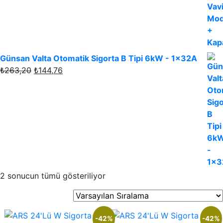
₺94,55.
Günsan Valta Otomatik Sigorta B Tipi 6kW - 1x32A
Orijinal
Şu
₺
263,20
₺
144,76
fiyat:
andaki
₺263,20.
fiyat:
₺144,76.
2 sonucun tümü gösteriliyor
-42%
-42%