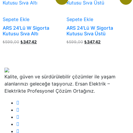
Sepete Ekle
Sepete Ekle
ARS 24’Lü W Sigorta
ARS 24’Lü W Sigorta
Kutusu Sıva Altı
Kutusu Sıva Üstü
Orijinal
Şu
Orijinal
Şu
₺
599,00
₺
347,42
₺
599,00
₺
347,42
fiyat:
andaki
fiyat:
andaki
₺599,00.
fiyat:
₺599,00.
fiyat:
₺347,42.
₺347,42.
Kalite, güven ve sürdürülebilir çözümler ile yaşam
alanlarınızı geleceğe taşıyoruz. Ersan Elektrik –
Elektrikte Profesyonel Çözüm Ortağınız.