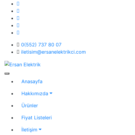
Skip
to
content
0(552) 737 80 07
iletisim@ersanelektrikci.com
Ersan Elektrik
Elektrik | Otomasyon
Anasayfa
Hakkımızda
Ürünler
Fiyat Listeleri
İletişim