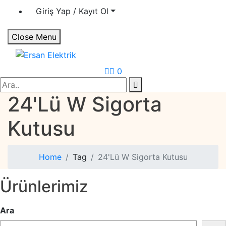
Giriş Yap / Kayıt Ol
Close Menu
Ersan Elektrik
Elektrik | Otomasyon
0
Search
24'Lü W Sigorta
Kutusu
Home
Tag
24'Lü W Sigorta Kutusu
Ürünlerimiz
Ara