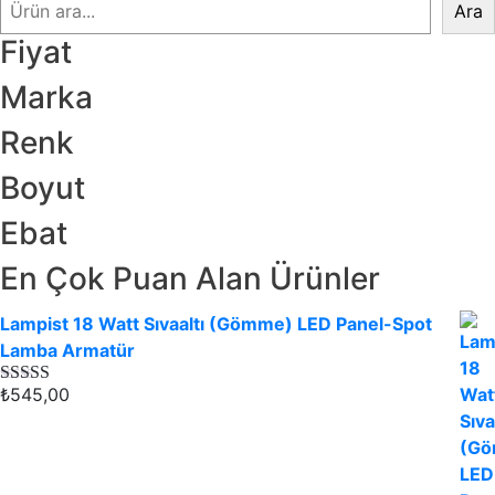
Ara
Fiyat
Marka
Renk
Boyut
Ebat
En Çok Puan Alan Ürünler
Lampist 18 Watt Sıvaaltı (Gömme) LED Panel-Spot
Lamba Armatür
₺
545,00
5
üzerinden
4.00
oy
aldı