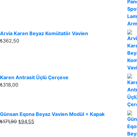
Arvia Karen Beyaz Komütatör Vavien
₺
362,50
Karen Antrasit Üçlü Çerçeve
₺
318,00
Günsan Eqona Beyaz Vavien Modül + Kapak
Orijinal
Şu
₺
171,90
₺
94,55
fiyat:
andaki
₺171,90.
fiyat: