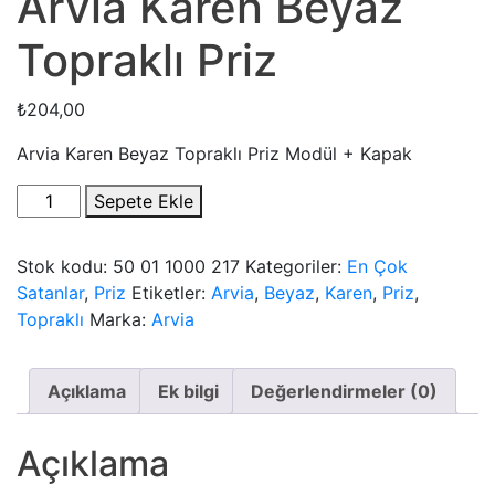
Arvia Karen Beyaz
Topraklı Priz
₺
204,00
Arvia Karen Beyaz Topraklı Priz Modül + Kapak
Arvia
Sepete Ekle
Karen
Beyaz
Stok kodu:
50 01 1000 217
Kategoriler:
En Çok
Topraklı
Satanlar
,
Priz
Etiketler:
Arvia
,
Beyaz
,
Karen
,
Priz
,
Priz
Topraklı
Marka:
Arvia
quantity
Açıklama
Ek bilgi
Değerlendirmeler (0)
Açıklama