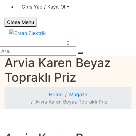
Giriş Yap / Kayıt Ol
Close Menu
Ersan Elektrik
Elektrik | Otomasyon
0
Search
Arvia Karen Beyaz
Topraklı Priz
Home
Mağaza
Arvia Karen Beyaz Topraklı Priz