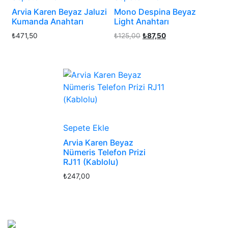
Arvia Karen Beyaz Jaluzi
Mono Despina Beyaz
Kumanda Anahtarı
Light Anahtarı
Orijinal
Şu
₺
471,50
₺
125,00
₺
87,50
fiyat:
andaki
₺125,00.
fiyat:
₺87,50.
Sepete Ekle
Arvia Karen Beyaz
Nümeris Telefon Prizi
RJ11 (Kablolu)
₺
247,00