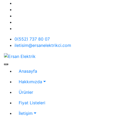
Skip
to
content
0(552) 737 80 07
iletisim@ersanelektrikci.com
Ersan Elektrik
Elektrik | Otomasyon
Anasayfa
Hakkımızda
Ürünler
Fiyat Listeleri
İletişim